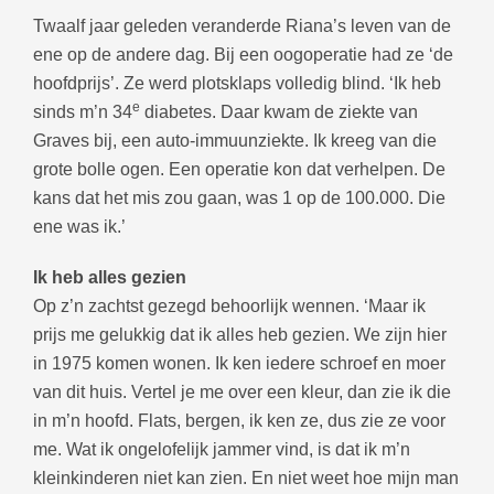
Twaalf jaar geleden veranderde Riana’s leven van de
ene op de andere dag. Bij een oogoperatie had ze ‘de
hoofdprijs’. Ze werd plotsklaps volledig blind. ‘Ik heb
e
sinds m’n 34
diabetes. Daar kwam de ziekte van
Graves bij, een auto-immuunziekte. Ik kreeg van die
grote bolle ogen. Een operatie kon dat verhelpen. De
kans dat het mis zou gaan, was 1 op de 100.000. Die
ene was ik.’
Ik heb alles gezien
Op z’n zachtst gezegd behoorlijk wennen. ‘Maar ik
prijs me gelukkig dat ik alles heb gezien. We zijn hier
in 1975 komen wonen. Ik ken iedere schroef en moer
van dit huis. Vertel je me over een kleur, dan zie ik die
in m’n hoofd. Flats, bergen, ik ken ze, dus zie ze voor
me. Wat ik ongelofelijk jammer vind, is dat ik m’n
kleinkinderen niet kan zien. En niet weet hoe mijn man