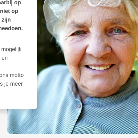
aarbij op
niet op
 zijn
 meedoen.
 mogelijk
 en
 ons motto
s je meer
.