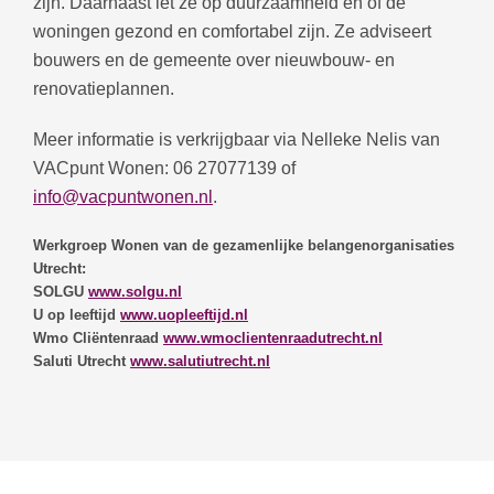
zijn. Daarnaast let ze op duurzaamheid en of de
woningen gezond en comfortabel zijn. Ze adviseert
bouwers en de gemeente over nieuwbouw- en
renovatieplannen.
Meer informatie is verkrijgbaar via Nelleke Nelis van
VACpunt Wonen: 06 27077139 of
info@vacpuntwonen.nl
.
Werkgroep Wonen van de gezamenlijke belangenorganisaties
Utrecht:
SOLGU
www.solgu.nl
U op leeftijd
www.uopleeftijd.nl
Wmo Cliëntenraad
www.wmoclientenraadutrecht.nl
Saluti Utrecht
www.salutiutrecht.nl